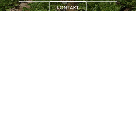
KONTAKT
+49 (0) 7551 947841
info@penergetic.de
GRATIS: Whatsapp-Community beitreten
Vertrieb DE
Kontakt
Vetriebspartner werden
Internationale Partner finden
Newsletter
Produkte
penergetic b
penergetic p