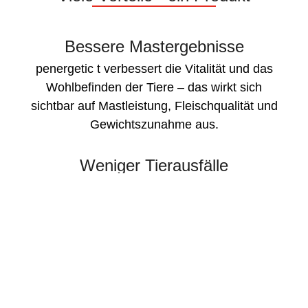
Bessere Mastergebnisse
penergetic t verbessert die Vitalität und das
Wohlbefinden der Tiere – das wirkt sich
sichtbar auf Mastleistung, Fleischqualität und
Gewichtszunahme aus.
Weniger Tierausfälle
Ein gestärktes Immunsystem und eine bessere
allgemeine Gesundheit führen zu weniger
Verlusten und stabileren Tierbeständen.
Unterstützt die Verdauung
penergetic t regt gezielt die Darmflora an und
unterstützt die natürliche Verdauung – für eine