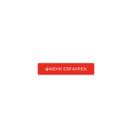
Tierhaltung...
penergetic t
fördert die
Verdauung, reduziert
Tierausfälle und steigert die
Futterverwertung auf natürliche
Weise.
MEHR ERFAHREN