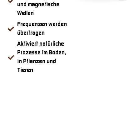
und magnetische
Wellen
Frequenzen werden
übertragen
Aktiviert natürliche
Prozesse im Boden,
in Pflanzen und
Tieren
Geringere
Bodenverdichtung
Die übertragenen
Frequenzen regen im
Boden wichtige
Prozesse an, sodass er
fruchtbar und lebendig